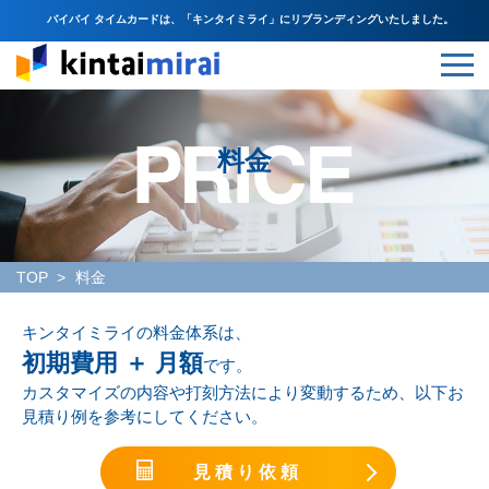
バイバイ タイムカードは、「キンタイミライ」にリブランディングいたしました。
料金
TOP
料金
キンタイミライの料金体系は、
初期費用 ＋ 月額
です。
カスタマイズの内容や打刻方法により変動するため、以下お
見積り例を参考にしてください。
見積り依頼