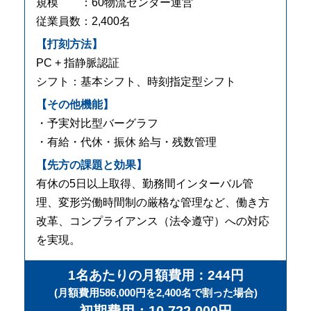
規模 ：60物流センター運営
従業員数：2,400名
【打刻方法】
PC + 指静脈認証
シフト：基本シフト、時刻指定型シフト
【その他機能】
・予実対比型バーグラフ
・有給・代休・振休 給与・残数管理
【先方の課題と効果】
有休の5日以上取得、勤務間インターバル管
理、変形労働時間制の厳格な管理など、働き方
改革、コンプライアンス（法令遵守）への対応
を実現。
1名あたりの月額費用：244円
(月額費用586,000円を2,400名で割った場合)
初期費用：10,722,000円