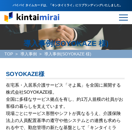
バイバイ タイムカードは、「キンタイミライ」にリブランディングいたしました。
導入事例(SOYOKAZE 様)
TOP
導入事例
導入事例(SOYOKAZE 様)
SOYOKAZE様
在宅系・入居系介護サービス「そよ風」を全国に展開する
株式会社SOYOKAZE様。
全国に多様なサービス拠点を有し、約1万人規模の社員がお
客様の暮らしを支えています。
現場ごとにサービス形態やシフトが異なるうえ、介護保険
法上の人員配置基準の遵守や他システムとの連携も求めら
れる中で、勤怠管理の新たな基盤として「キンタイミラ