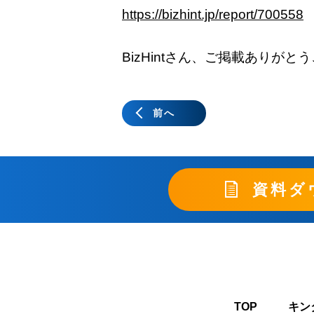
https://bizhint.jp/report/700558
BizHintさん、ご掲載ありが
前へ
資料ダ
TOP
キン