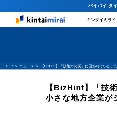
バイバイ タ
キンタイミライ
TOP
ニュース
【BizHint】「技術力の罠」に囚われていた
【BizHint】
小さな地方企業がシ